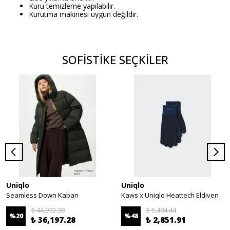
Kuru temizleme yapılabilir.
Kurutma makinesi uygun değildir.
SOFİSTİKE SEÇKİLER
Uniqlo
Uniqlo
Seamless Down Kaban
Kaws x Uniqlo Heattech Eldiven
₺ 44,972.38
₺ 5,484.44
%
20
%
48
₺ 36,197.28
₺ 2,851.91