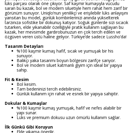
lüks parçası olarak öne çıkıyor. Saf kaşmir kumaşıyla vücudu
saran bu kazak, bol ve modern siluetiyle hem rahat hem zarif bir
görünüm sunuyor. Uniqlo’nun yenilikçi ve erişilebilir lüks anlayışını
yansıtan bu model, günlük kombinlerinizi anında yükselterek
tarzınıza sofistike bir dokunuş katıyor. Soğuk günlerde sizi sıcacık
tutarken, elde yıkanabilir özelliğiyle pratik kullanım sağlayan bu
kazak, her mevsimde gardırobunuzun en çok tercih edilen ve
özgüven veren üstü haline geliyor. Türkiye’de sadece Lussho’da!
Tasarım Detayları
%100 kaşmir kumaş hafif, sıcak ve yumuşak bir his
sunuyor.
Balıkçı yaka tasarımı boyun bölgesini zarifçe sarıyor.
Bol ve modern siluet katmanlı giyim için ideal bir yapıya
sahip.
Fit & Kesim
Bol kesim.
Tam bedeninizi tercih edebilirsiniz.
Günlük kullanım için rahat ve esnek bir yapıya sahiptir.
Dokular & Kumaşlar
%100 kaşmir kumaş yumuşak, hafif ve nefes alabilir bir
yapı sunar.
Lüks ve premium dokusu uzun ömürlü kullanım sağlar.
İlk Günkü Gibi Koruyun
Elde yıkama önerilir.