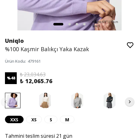
Uniqlo
%100 Kaşmir Balıkçı Yaka Kazak
Ürün Kodu
:
479161
₺ 23,034.63
%
48
₺ 12,065.76
XXS
XS
S
M
Tahmini teslim süresi 21 gün