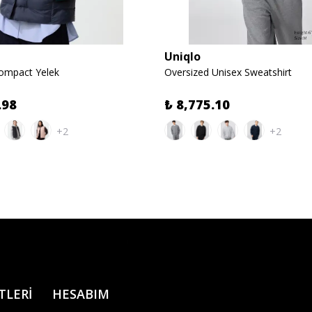
Uniqlo
Compact Yelek
Oversized Unisex Sweatshirt
.98
₺ 8,775.10
+2
+2
TLERİ
HESABIM