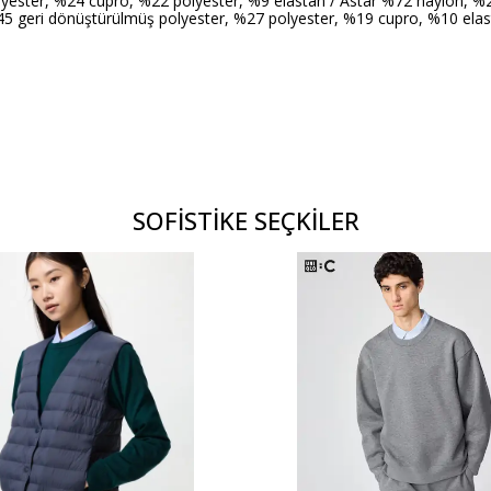
ester, %24 cupro, %22 polyester, %9 elastan / Astar %72 naylon, %2
45 geri dönüştürülmüş polyester, %27 polyester, %19 cupro, %10 elas
SOFİSTİKE SEÇKİLER