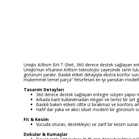
Uniqlo AIRism BH-T-Shirt, 360 derece destek sağlayan ente
Uniqlo’nun efsanevi AIRism teknolojisi sayesinde serin tu
görünüm yaratır. Baskılı etiket detayıyla ekstra konfor su
mükemmel temel parça” felsefesini en iyi yansıtan modeller
Tasarım Detayları
360 derece destek sağlayan entegre sütyen yapısı
Arkada bant kullanılmadan elegan ve temiz bir sırt 
Baskılı bakım etiketi ciltte iz bırakmaz ve konforu artı
Hafif dar yaka ve akıcı siluet modern bir görünüm s
Fit & Kesim
Vücuda oturan, destekleyici ve zarif bir kesim sunar.
Dokular & Kumaşlar