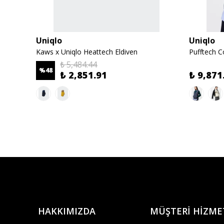
Uniqlo
Uniqlo
Kaws x Uniqlo Heattech Eldiven
Pufftech 
₺ 5,484.44
%
48
₺ 2,851.91
₺ 9,871
HAKKIMIZDA
MÜŞTERİ HİZME