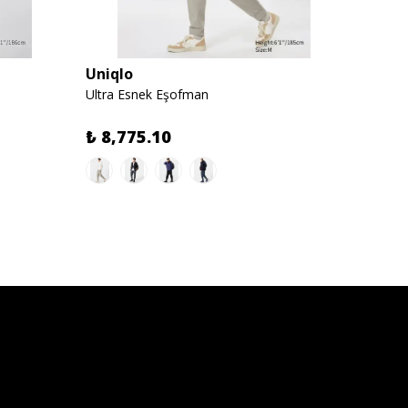
Uniqlo
Uniql
Ultra Esnek Eşofman
Puffte
%
59
₺ 8,775.10