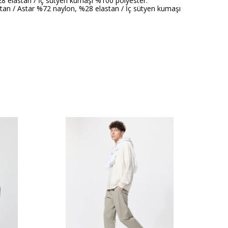
8 elastan / İç sütyen kumaşı %100 polyester.
tan / Astar %72 naylon, %28 elastan / İç sütyen kumaşı