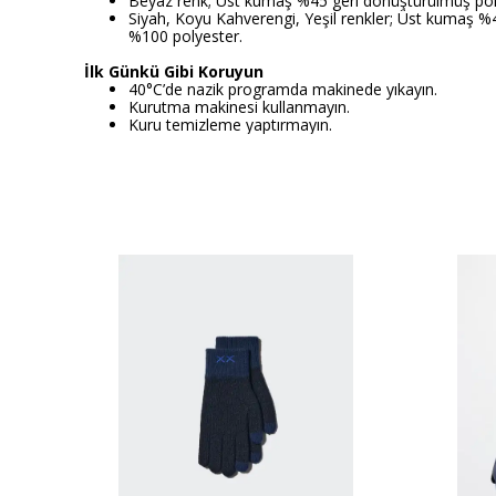
Beyaz renk; Üst kumaş %45 geri dönüştürülmüş poly
Siyah, Koyu Kahverengi, Yeşil renkler; Üst kumaş %
%100 polyester.
İlk Günkü Gibi Koruyun
40°C’de nazik programda makinede yıkayın.
Kurutma makinesi kullanmayın.
Kuru temizleme yaptırmayın.