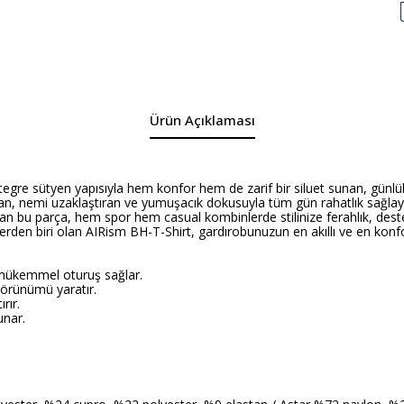
Ürün Açıklaması
gre sütyen yapısıyla hem konfor hem de zarif bir siluet sunan, günlük 
tan, nemi uzaklaştıran ve yumuşacık dokusuyla tüm gün rahatlık sağla
nan bu parça, hem spor hem casual kombinlerde stilinize ferahlık, destek
den biri olan AIRism BH-T-Shirt, gardırobunuzun en akıllı ve en konfor
 mükemmel oturuş sağlar.
görünümü yaratır.
rır.
unar.