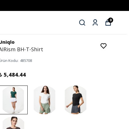
0
Uniqlo
AIRism BH-T-Shirt
Ürün Kodu
:
485708
₺ 5,484.44