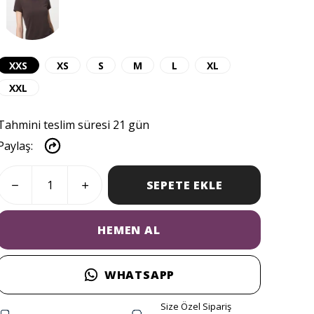
XXS
XS
S
M
L
XL
XXL
Tahmini teslim süresi 21 gün
Paylaş
:
SEPETE EKLE
HEMEN AL
WHATSAPP
Size Özel Sipariş