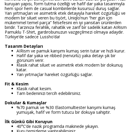
kuruyan yapısı, form tutma özelliği ve hafif dar yaka tasarımıyla
hem spor hem de casual kombinlerde kusursuz duruş sağlar.
Yan yırtmaçları ve asimetrik etek detayıyla hareket özgürlüğü ve
modern bir siluet veren bu tişört, Uniqlo’nun “her gün için
mükemmel temel parça” felsefesini en iyi yansıtan ürünlerden
biridir. Tarzınıza ferahlık, rahatlık ve zarif bir sadelik katan AIRism
Pamuklu T-Shirt, gardırobunuzun vazgeçilmezi olmaya adaydır.
Türkiye’de sadece Lussho’da!
Tasarım Detayları
AIRism ve pamuk karışımı kumaş serin tutar ve hızlı kurur.
Hafif dar yaka ve ribbed (nervürlü) yaka detayı şık bir
görünüm verir.
Klasik rahat siluet ve asimetrik etek modern bir dokunuş
katar.
Yan yırtmaçlar hareket özgürlüğü sağlar.
Fit & Kesim
Klasik rahat kesim.
Tam bedeninizi tercih edebilirsiniz.
Dokular & Kumaşlar
%70 pamuk ve %30 Elastomultiester karışımı kumaş
yumuşak, hafif ve form tutucu bir dokuya sahiptir.
İlk Günkü Gibi Koruyun
40°C’de nazik programda makinede yıkayın.
Kuru temizleme yaptırabilirsiniz.