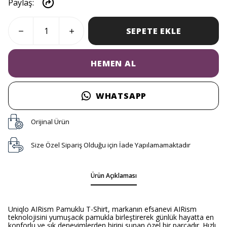
Paylaş
:
SEPETE EKLE
HEMEN AL
WHATSAPP
Orijinal Ürün
Size Özel Sipariş Olduğu için İade Yapılamamaktadır
Ürün Açıklaması
Uniqlo AIRism Pamuklu T-Shirt, markanın efsanevi AIRism
teknolojisini yumuşacık pamukla birleştirerek günlük hayatta en
konforlu ve şık deneyimlerden birini sunan özel bir parçadır. Hızlı