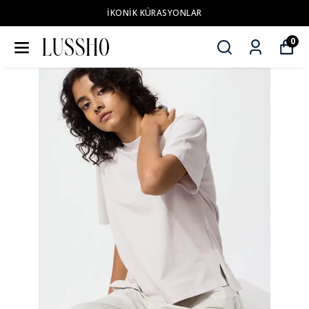
İKONİK KÜRASYONLAR
0