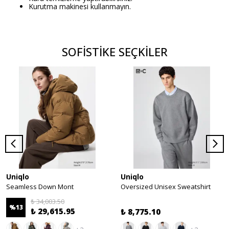
Kurutma makinesi kullanmayın.
SOFİSTİKE SEÇKİLER
Uniqlo
Uniqlo
Seamless Down Mont
Oversized Unisex Sweatshirt
₺ 34,003.50
%
13
₺ 29,615.95
₺ 8,775.10