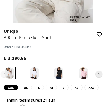
Uniqlo
AIRism Pamuklu T-Shirt
Ürün Kodu
:
483457
₺ 3,290.66
XXS
XS
S
M
L
XL
XXL
Tahmini teslim süresi 21 gün