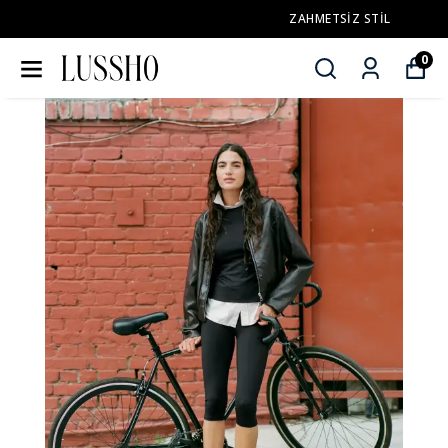
ZAHMETSİZ STİL
0