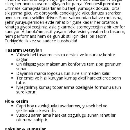
kılan, her anınıza uyum sağlayan bir parça. Yeni nesil premium
Ultimate kumaşıyla tasarlanan bu tayt, yumuşak dokusu, orta
sıkıştırma gücü ve dört yönlü esnekliğiyle vücudunuzu sararken
aynı zamanda şekillendiriyor. Spor salonundan kahve molasına,
şehir yürüyüşlerinden evde rahat bir güne kadar her ortamda
rahatça giyebileceğiniz, asla çıkarmak istemeyeceğiniz bir konfor
sunuyor. Adanola’nın aktif yaşam felsefesini yansıtan bu tasarım,
hem performans hem de günlük stil için ideal bir seçim.
Türkiye’de ilk kez ve sadece Lussho’da!
Tasarım Detayları
Yüksek bel tasarımı ekstra destek ve kusursuz kontür
sağlar.
Ön dikişsiz yapı maksimum konfor ve temiz bir görünüm
sunar.
Dayanıklı marka logosu uzun süre silinmeden kalır.
Ter emici ve hızlı kuruyan kumaş aktif hareketlerde serin
tutar.
İyileştirilmiş kumaş toparlanma özelliğiyle formunu uzun
süre korur.
Fit & Kesim
Capri boy uzunluğuyla tasarlanmış, yüksek bel ve
şekillendirici kesimdir.
Vücudu saran ama hareket özgürlüğü sunan rahat bir
oturuma sahiptir.
Dokular & Kumaşlar