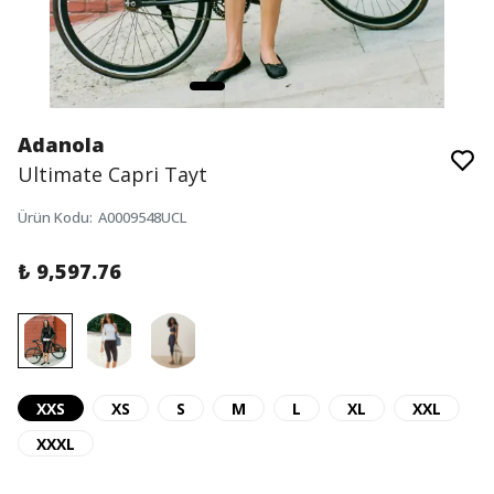
Adanola
Ultimate Capri Tayt
Ürün Kodu
:
A0009548UCL
₺ 9,597.76
XXS
XS
S
M
L
XL
XXL
XXXL