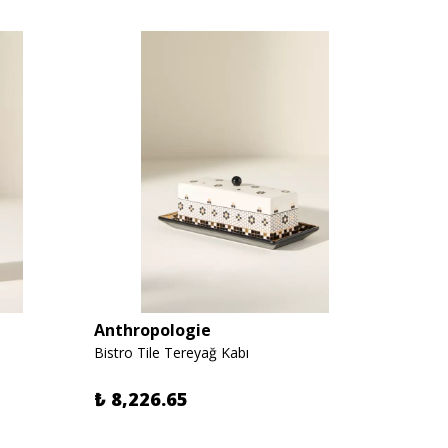
Anthropologie
Anthr
Bistro Tile Tereyağ Kabı
Bistro 
₺ 8,226.65
₺ 6,8