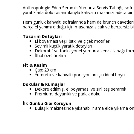
Anthropologie Eden Seramik Yumurta Servis Tabağı, sofranız
yaratıklarla dolu tasarımlarıyla kahvaltı masanızı adeta bi
Hem günlük kahvaltı sofralarında hem de brunch davetlerin
parça el yapımı olduğu için masanıza sıcak ve benzersiz bi
Tasarım Detayları
El boyaması yeşil bitki ve çiçek motifleri
Sevimli küçük yaratık detayları
Dekoratif ve fonksiyonel yumurta servis tabağı for
İthal özel üretim
Fit & Kesim
Çap: 29 cm
Yumurta ve kahvaltı porsiyonları için ideal boyut
Dokular & Kumaşlar
Dekore edilmiş, el boyaması ve sırlı taş seramik
Premium, dayanıklı ve parlak doku
İlk Günkü Gibi Koruyun
Bulaşık makinesinde yıkanabilir ama elde yıkama öne