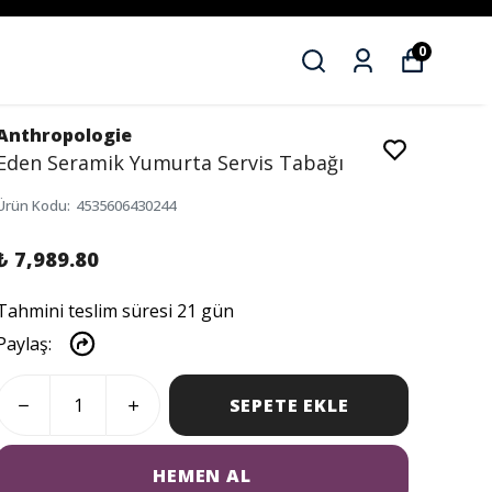
0
Anthropologie
Eden Seramik Yumurta Servis Tabağı
Ürün Kodu
:
4535606430244
₺ 7,989.80
Tahmini teslim süresi 21 gün
Paylaş
:
SEPETE EKLE
HEMEN AL