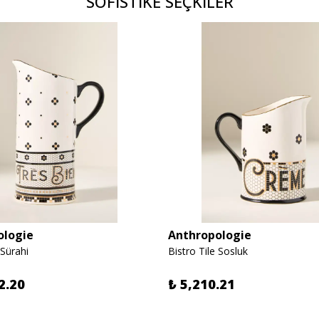
SOFİSTİKE SEÇKİLER
ologie
Anthropologie
 Sürahi
Bistro Tile Sosluk
2.20
₺ 5,210.21