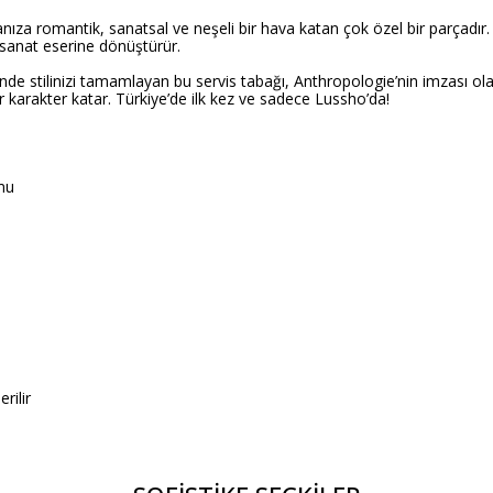
a romantik, sanatsal ve neşeli bir hava katan çok özel bir parçadır. El
r sanat eserine dönüştürür.
de stilinizi tamamlayan bu servis tabağı, Anthropologie’nin imzası ola
r karakter katar. Türkiye’de ilk kez ve sadece Lussho’da!
mu
rilir