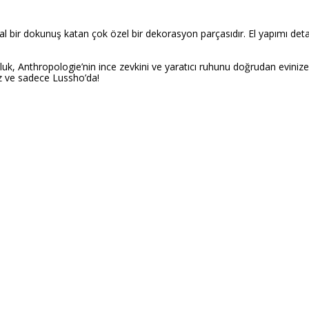
l bir dokunuş katan çok özel bir dekorasyon parçasıdır. El yapımı deta
nthropologie’nin ince zevkini ve yaratıcı ruhunu doğrudan evinize taşı
ez ve sadece Lussho’da!