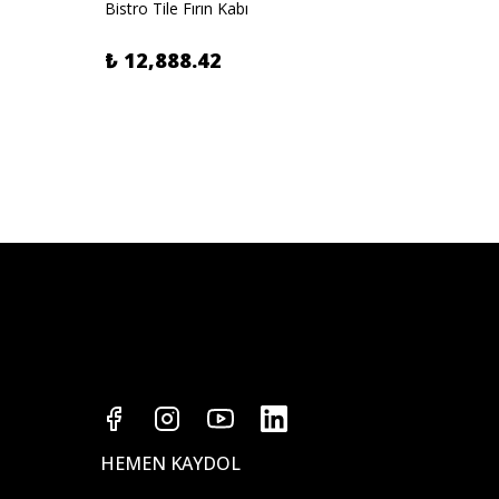
Bistro Tile Fırın Kabı
Bistro 
₺ 12,888.42
₺ 8,2
HEMEN KAYDOL