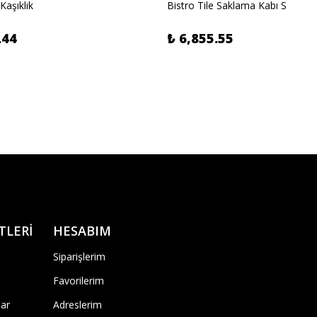
 Kaşıklık
Bistro Tile Saklama Kabı S
.44
₺ 6,855.55
TLERİ
HESABIM
Siparişlerim
Favorilerim
ar
Adreslerim