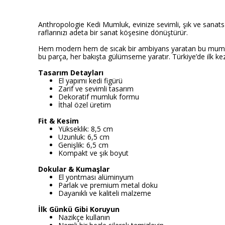
Anthropologie Kedi Mumluk, evinize sevimli, şık ve sanatsa
raflarınızı adeta bir sanat köşesine dönüştürür.
Hem modern hem de sıcak bir ambiyans yaratan bu mumluk, A
bu parça, her bakışta gülümseme yaratır. Türkiye’de ilk k
Tasarım Detayları
El yapımı kedi figürü
Zarif ve sevimli tasarım
Dekoratif mumluk formu
İthal özel üretim
Fit & Kesim
Yükseklik: 8,5 cm
Uzunluk: 6,5 cm
Genişlik: 6,5 cm
Kompakt ve şık boyut
Dokular & Kumaşlar
El yontması alüminyum
Parlak ve premium metal doku
Dayanıklı ve kaliteli malzeme
İlk Günkü Gibi Koruyun
Nazikçe kullanın