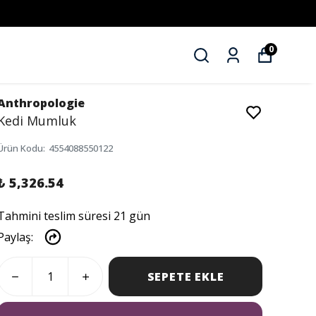
0
Anthropologie
Kedi Mumluk
Ürün Kodu
:
4554088550122
₺ 5,326.54
Tahmini teslim süresi 21 gün
Paylaş
:
SEPETE EKLE