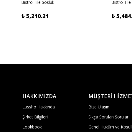
Bistro Tile Sosluk
Bistro Tile
₺ 5,210.21
₺ 5,484
HAKKIMIZDA
MÜŞTERİ HİZME
Lussho Hakkında
Bize Ulaşın
Şirket Bilgileri
Sıkça Sorulan Sorular
Lookbook
Genel Hüküm ve Koşull