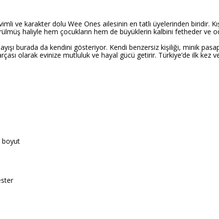
i ve karakter dolu Wee Ones ailesinin en tatlı üyelerinden biridir. K
müş haliyle hem çocukların hem de büyüklerin kalbini fetheder ve odal
ayışı burada da kendini gösteriyor. Kendi benzersiz kişiliği, minik pa
ası olarak evinize mutluluk ve hayal gücü getirir. Türkiye’de ilk kez 
l boyut
ster