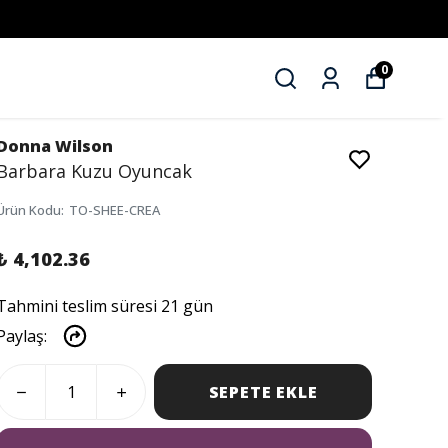
AHMETSİZ STİL
0
Donna Wilson
Barbara Kuzu Oyuncak
Ürün Kodu
:
TO-SHEE-CREA
₺ 4,102.36
Tahmini teslim süresi 21 gün
Paylaş
:
SEPETE EKLE