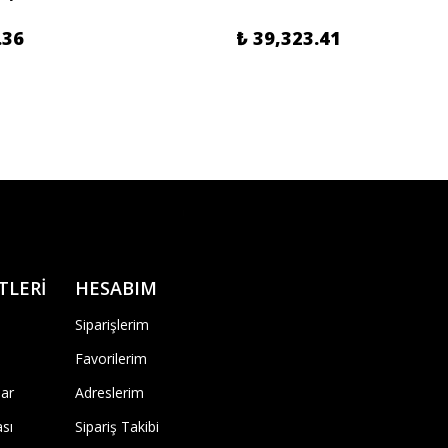
.36
₺ 39,323.41
TLERİ
HESABIM
Siparişlerim
Favorilerim
ar
Adreslerim
ası
Sipariş Takibi