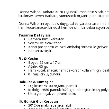
Donna Wilson Barbara Kuzu Oyuncak, markanın sıcak, seviml
bırakmayı seven Barbara, yumuşacık organik pamuktan örül
Donna Wilson’ın oyunbaz, duygusal ve yaratıcı tasarım anl
hem kucaklanacak bir dost hem de şirin bir dekorasyon parç
Tasarım Detayları
Barbara Kuzu karakteri
Sevimli ve sıcak ifade
Kendi pasaportu ve özel ambalaj torbası ile geliyor
Benzersiz kişilik
Fit & Kesim
Boyut: 25 cm x 17 cm
Ağırlık: 65 gr.
Hem kucaklanacak hem dekoratif kullanım için idea
0+ yaş için uygundur
Dokular & Kumaşlar
Dış kısım: %100 organik pamuk
İç dolgu: %80 pamuk %20 geri dönüştürülmüş polye
Ultra yumuşak ve güvenli doku
İlk Günkü Gibi Koruyun
30°C’de makinede yıkanabilir