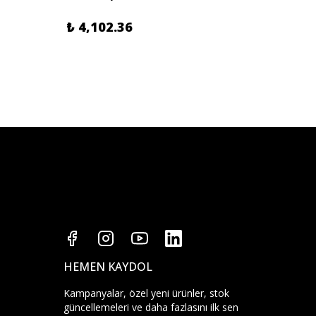
₺ 4,102.36
₺ 4,1
HEMEN KAYDOL
Kampanyalar, özel yeni ürünler, stok
güncellemeleri ve daha fazlasını ilk sen