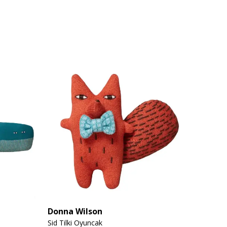
Donna Wilson
Donna
Sid Tilki Oyuncak
Mitch 