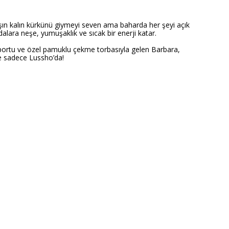
ışın kalın kürkünü giymeyi seven ama baharda her şeyi açık
ara neşe, yumuşaklık ve sıcak bir enerji katar.
saportu ve özel pamuklu çekme torbasıyla gelen Barbara,
ve sadece Lussho’da!