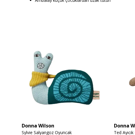
Ambalajı küçük çocuklardan uzak tutun
Donna Wilson
Donna W
Sylvie Salyangoz Oyuncak
Ted Ayıcık