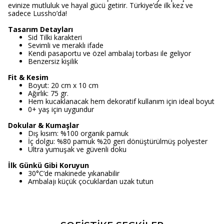
evinize mutluluk ve hayal gücü getirir. Türkiye’de ilk kez ve
sadece Lussho’da!
Tasarım Detayları
Sid Tilki karakteri
Sevimli ve meraklı ifade
Kendi pasaportu ve özel ambalaj torbası ile geliyor
Benzersiz kişilik
Fit & Kesim
Boyut: 20 cm x 10 cm
Ağırlık: 75 gr.
Hem kucaklanacak hem dekoratif kullanım için ideal boyut
0+ yaş için uygundur
Dokular & Kumaşlar
Dış kısım: %100 organik pamuk
İç dolgu: %80 pamuk %20 geri dönüştürülmüş polyester
Ultra yumuşak ve güvenli doku
İlk Günkü Gibi Koruyun
30°C’de makinede yıkanabilir
Ambalajı küçük çocuklardan uzak tutun