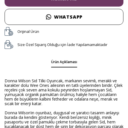
WHATSAPP
Orijinal Ürün
Size Özel Sipariş Olduğu için İade Yapılamamaktadır
Ürün Açıklaması
Donna Wilson Sid Tilki Oyuncak, markanın sevimli, meraklı ve
karakter dolu Wee Ones ailesinin en tatlı üyelerinden biridir. Çilek
reçelini çok seven ama kokulu peynirden hoşlanmayan Sid,
yumuşacık organik pamuktan örülmüş haliyle hem çocukların
hem de büyüklerin kalbini fetheder ve odalara neşe, merak ve
sıcak bir enerji katar.
Donna Wilson’ın oyunbaz, duygusal ve yaratıcı tasarım anlayışı
burada da kendini gösteriyor. Kendi benzersiz kişiliği, minik
pasaportu ve özel pamuklu çekme torbasıyla gelen Sid, hem
kucaklanacak bir dost hem de şirin bir dekorasyon parçası olarak