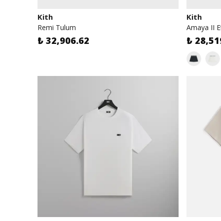
Kith
Kith
Remi Tulum
Amaya II E
₺ 32,906.62
₺ 28,51