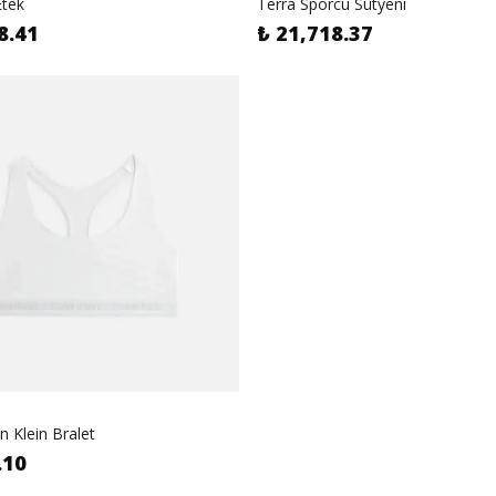
Etek
Terra Sporcu Sütyeni
8.41
₺ 21,718.37
in Klein Bralet
.10