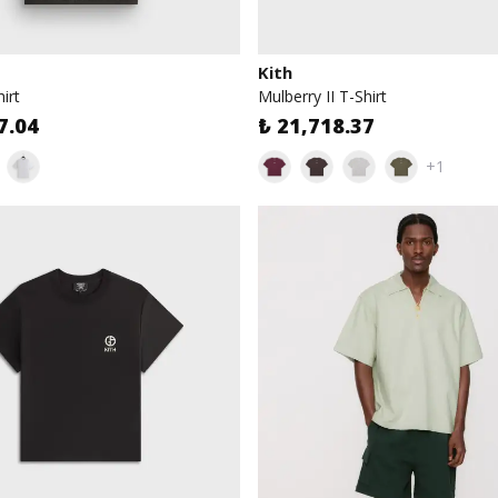
Kith
irt
Mulberry II T-Shirt
7.04
₺ 21,718.37
+1