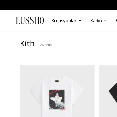
Kreasyonlar
Kadın
Kith
26
Ürün