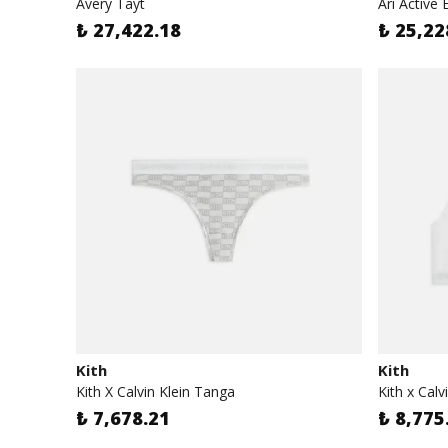
Avery Tayt
Ari Active 
₺ 27,422.18
₺ 25,22
Kith
Kith
Kith X Calvin Klein Tanga
Kith x Calv
₺ 7,678.21
₺ 8,775