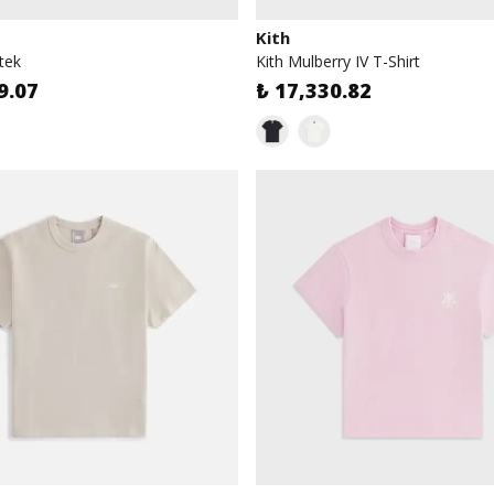
Kith
tek
Kith Mulberry IV T-Shirt
9.07
₺ 17,330.82