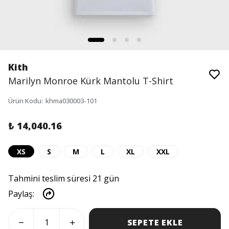
Kith
Marilyn Monroe Kürk Mantolu T-Shirt
Ürün Kodu
:
khma030003-101
₺ 14,040.16
XS
S
M
L
XL
XXL
Tahmini teslim süresi 21 gün
Paylaş
:
SEPETE EKLE