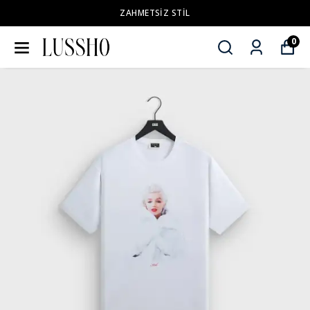
ZAHMETSİZ STİL
0