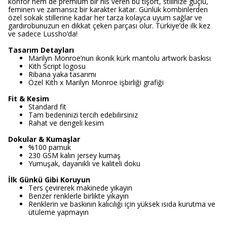
konfor hem de premium bir his veren bu tişört, stilinize güçlü,
feminen ve zamansız bir karakter katar. Günlük kombinlerden
özel sokak stillerine kadar her tarza kolayca uyum sağlar ve
gardırobunuzun en dikkat çeken parçası olur. Türkiye’de ilk kez
ve sadece Lussho’da!
Tasarım Detayları
Marilyn Monroe’nun ikonik kürk mantolu artwork baskısı
Kith Script logosu
Ribana yaka tasarımı
Özel Kith x Marilyn Monroe işbirliği grafiği
Fit & Kesim
Standard fit
Tam bedeninizi tercih edebilirsiniz
Rahat ve dengeli kesim
Dokular & Kumaşlar
%100 pamuk
230 GSM kalın jersey kumaş
Yumuşak, dayanıklı ve kaliteli doku
İlk Günkü Gibi Koruyun
Ters çevirerek makinede yıkayın
Benzer renklerle birlikte yıkayın
Renklerin ve baskının kalıcılığı için yüksek ısıda kurutma ve
ütüleme yapmayın