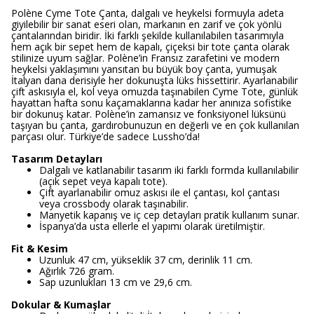
Polène Cyme Tote Çanta, dalgalı ve heykelsi formuyla adeta
giyilebilir bir sanat eseri olan, markanın en zarif ve çok yönlü
çantalarından biridir. İki farklı şekilde kullanılabilen tasarımıyla
hem açık bir sepet hem de kapalı, çiçeksi bir tote çanta olarak
stilinize uyum sağlar. Polène’in Fransız zarafetini ve modern
heykelsi yaklaşımını yansıtan bu büyük boy çanta, yumuşak
İtalyan dana derisiyle her dokunuşta lüks hissettirir. Ayarlanabilir
çift askısıyla el, kol veya omuzda taşınabilen Cyme Tote, günlük
hayattan hafta sonu kaçamaklarına kadar her anınıza sofistike
bir dokunuş katar. Polène’in zamansız ve fonksiyonel lüksünü
taşıyan bu çanta, gardırobunuzun en değerli ve en çok kullanılan
parçası olur. Türkiye’de sadece Lussho’da!
Tasarım Detayları
Dalgalı ve katlanabilir tasarım iki farklı formda kullanılabilir
(açık sepet veya kapalı tote).
Çift ayarlanabilir omuz askısı ile el çantası, kol çantası
veya crossbody olarak taşınabilir.
Manyetik kapanış ve iç cep detayları pratik kullanım sunar.
İspanya’da usta ellerle el yapımı olarak üretilmiştir.
Fit & Kesim
Uzunluk 47 cm, yükseklik 37 cm, derinlik 11 cm.
Ağırlık 726 gram.
Sap uzunlukları 13 cm ve 29,6 cm.
Dokular & Kumaşlar