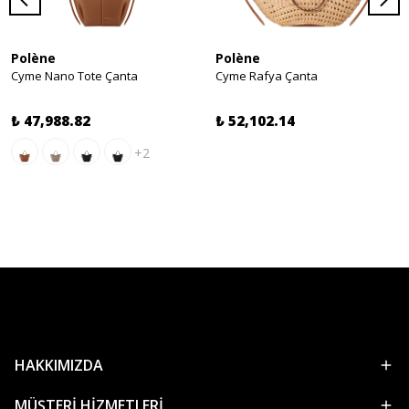
Polène
Polène
Cyme Nano Tote Çanta
Cyme Rafya Çanta
₺ 47,988.82
₺ 52,102.14
+2
HAKKIMIZDA
MÜŞTERİ HİZMETLERİ