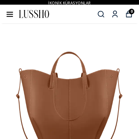
İKONİK KÜRASYONLAR
0