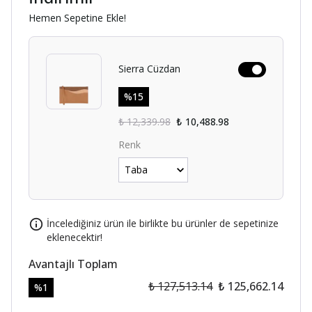
Hemen Sepetine Ekle!
Sierra Cüzdan
%
15
₺ 12,339.98
₺ 10,488.98
Renk
İncelediğiniz ürün ile birlikte bu ürünler de sepetinize
eklenecektir!
Avantajlı Toplam
₺ 127,513.14
₺ 125,662.14
%
1