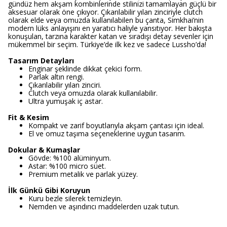
gündüz hem akşam kombinlerinde stilinizi tamamlayan güçlü bir
aksesuar olarak öne çıkıyor. Çıkarılabilir yılan zinciriyle clutch
olarak elde veya omuzda kullanılabilen bu çanta, Simkhai’nin
modern lüks anlayışını en yaratıcı haliyle yansıtıyor. Her bakışta
konuşulan, tarzına karakter katan ve sıradışı detay sevenler için
mükemmel bir seçim. Türkiye’de ilk kez ve sadece Lussho’da!
Tasarım Detayları
Enginar şeklinde dikkat çekici form.
Parlak altın rengi.
Çıkarılabilir yılan zinciri.
Clutch veya omuzda olarak kullanılabilir.
Ultra yumuşak iç astar.
Fit & Kesim
Kompakt ve zarif boyutlarıyla akşam çantası için ideal.
El ve omuz taşıma seçeneklerine uygun tasarım.
Dokular & Kumaşlar
Gövde: %100 alüminyum.
Astar: %100 micro süet.
Premium metalik ve parlak yüzey.
İlk Günkü Gibi Koruyun
Kuru bezle silerek temizleyin.
Nemden ve aşındırıcı maddelerden uzak tutun.