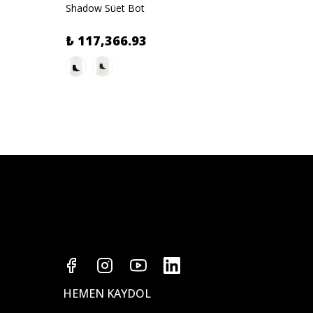
Shadow Süet Bot
Isabell
₺ 117,366.93
₺ 11
HEMEN KAYDOL