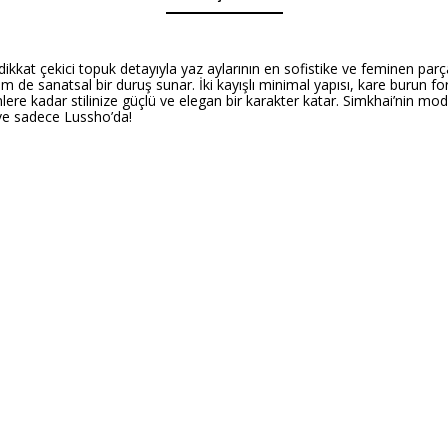
ikkat çekici topuk detayıyla yaz aylarının en sofistike ve feminen par
e sanatsal bir duruş sunar. İki kayışlı minimal yapısı, kare burun form
lere kadar stilinize güçlü ve elegan bir karakter katar. Simkhai’nin mo
 ve sadece Lussho’da!