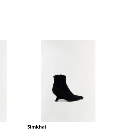
Simkhai
Simkh