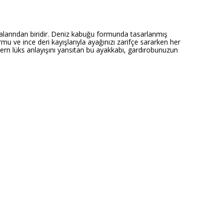
çalarından biridir. Deniz kabuğu formunda tasarlanmış
u ve ince deri kayışlarıyla ayağınızı zarifçe sararken her
dern lüks anlayışını yansıtan bu ayakkabı, gardırobunuzun