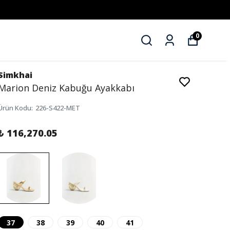
0
Simkhai
Marion Deniz Kabuğu Ayakkabı
Ürün Kodu
:
226-S422-MET
₺ 116,270.05
37
38
39
40
41