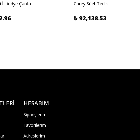
i İstiridye Çanta
Carey Süet Terlik
2.96
₺ 92,138.53
TLERİ
HESABIM
Siparişlerim
Favorilerim
ar
Adreslerim