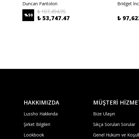
Duncan Pantolon
Bridget İnc
₺ 107,494.95
%
50
₺ 53,747.47
₺ 97,62
HAKKIMIZDA
MÜŞTERİ HİZME
Lussho Hakkında
Bize Ulaşın
Şirket Bilgileri
Sıkça Sorulan Sorular
Lookbook
Genel Hüküm ve Koşull