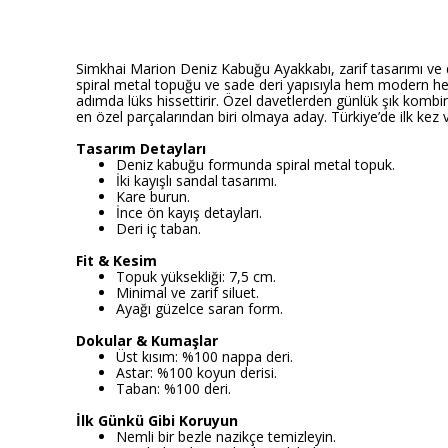
Simkhai Marion Deniz Kabuğu Ayakkabı, zarif tasarımı ve d
spiral metal topuğu ve sade deri yapısıyla hem modern hem d
adımda lüks hissettirir. Özel davetlerden günlük şık kombin
en özel parçalarından biri olmaya aday. Türkiye’de ilk kez
Tasarım Detayları
Deniz kabuğu formunda spiral metal topuk.
İki kayışlı sandal tasarımı.
Kare burun.
İnce ön kayış detayları.
Deri iç taban.
Fit & Kesim
Topuk yüksekliği: 7,5 cm.
Minimal ve zarif siluet.
Ayağı güzelce saran form.
Dokular & Kumaşlar
Üst kısım: %100 nappa deri.
Astar: %100 koyun derisi.
Taban: %100 deri.
İlk Günkü Gibi Koruyun
Nemli bir bezle nazikçe temizleyin.