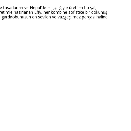
asarlanan ve Nepal’de el işçiliğiyle üretilen bu şal,
 üretimle hazırlanan Effy, her kombine sofistike bir dokunuş
l, gardırobunuzun en sevilen ve vazgeçilmez parçası haline