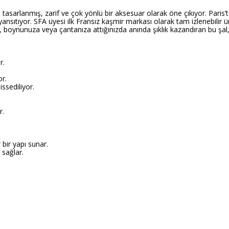
arlanmış, zarif ve çok yönlü bir aksesuar olarak öne çıkıyor. Paris’te t
nı yansıtıyor. SFA üyesi ilk Fransız kaşmir markası olarak tam izlenebilir
a, boynunuza veya çantanıza attığınızda anında şıklık kazandıran bu şa
r.
or.
issediliyor.
r.
bir yapı sunar.
sağlar.