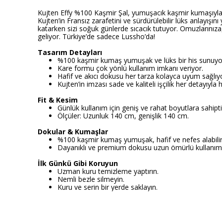
Kujten Effy %100 Kaşmir Şal, yumuşacık kaşmir kumaşıyla tas
Kujten’in Fransız zarafetini ve sürdürülebilir lüks anlayışı
katarken sizi soğuk günlerde sıcacık tutuyor. Omuzlarınız
geliyor. Türkiye’de sadece Lussho’da!
Tasarım Detayları
%100 kaşmir kumaş yumuşak ve lüks bir his sunuyo
Kare formu çok yönlü kullanım imkanı veriyor.
Hafif ve akıcı dokusu her tarza kolayca uyum sağlıy
Kujten’in imzası sade ve kaliteli işçilik her detayıyla h
Fit & Kesim
Günlük kullanım için geniş ve rahat boyutlara sahipti
Ölçüler: Uzunluk 140 cm, genişlik 140 cm.
Dokular & Kumaşlar
%100 kaşmir kumaş yumuşak, hafif ve nefes alabilir 
Dayanıklı ve premium dokusu uzun ömürlü kullanım 
İlk Günkü Gibi Koruyun
Uzman kuru temizleme yaptırın.
Nemli bezle silmeyin.
Kuru ve serin bir yerde saklayın.