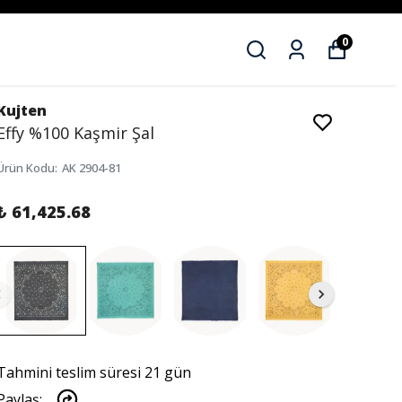
0
Kujten
Effy %100 Kaşmir Şal
Ürün Kodu
:
AK 2904-81
₺ 61,425.68
Tahmini teslim süresi 21 gün
Paylaş
: