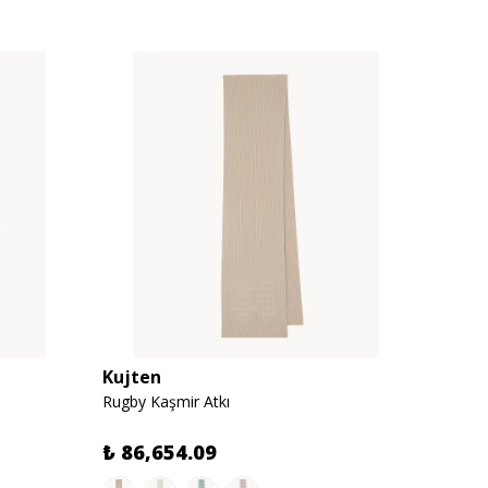
Kujten
Kujte
Rugby Kaşmir Atkı
Rebec 
₺ 86,654.09
₺ 29,