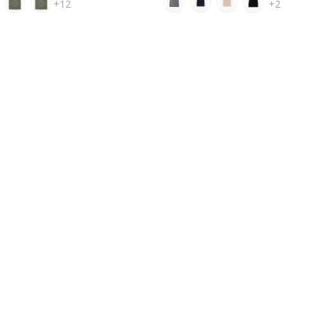
+12
+2