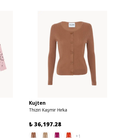
Kujten
Kujte
Thiziri Kaşmir Hırka
Latoya
₺ 36,197.28
₺ 11
+1