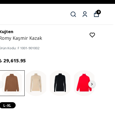
0
Kujten
Romy Kaşmir Kazak
Ürün Kodu
:
F 1001-901002
₺ 29,615.95
L-XL