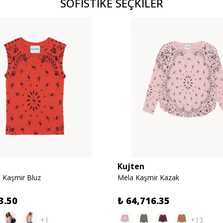
SOFİSTİKE SEÇKİLER
Kujten
 Kaşmir Bluz
Mela Kaşmir Kazak
3.50
₺ 64,716.35
+1
+13