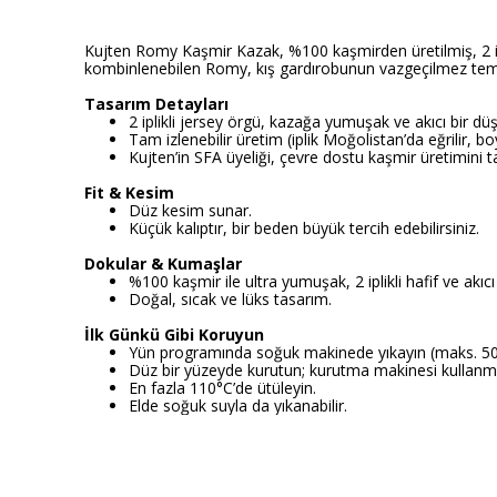
Kujten Romy Kaşmir Kazak, %100 kaşmirden üretilmiş, 2 ipli
kombinlenebilen Romy, kış gardırobunun vazgeçilmez teme
Tasarım Detayları
2 iplikli jersey örgü, kazağa yumuşak ve akıcı bir 
Tam izlenebilir üretim (iplik Moğolistan’da eğrilir, b
Kujten’in SFA üyeliği, çevre dostu kaşmir üretimini
Fit & Kesim
Düz kesim sunar.
Küçük kalıptır, bir beden büyük tercih edebilirsiniz.
Dokular & Kumaşlar
%100 kaşmir ile ultra yumuşak, 2 iplikli hafif ve akıcı
Doğal, sıcak ve lüks tasarım.
İlk Günkü Gibi Koruyun
Yün programında soğuk makinede yıkayın (maks. 5
Düz bir yüzeyde kurutun; kurutma makinesi kullanm
En fazla 110°C’de ütüleyin.
Elde soğuk suyla da yıkanabilir.