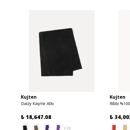
Kujten
Kujten
Daizy Kaşmir Atkı
Ribbi %100
₺ 18,647.08
₺ 34,00
+10