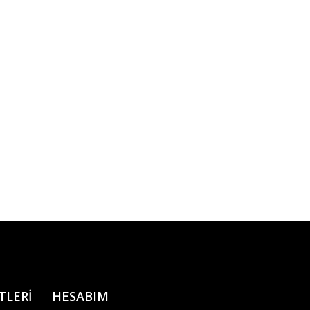
TLERİ
HESABIM