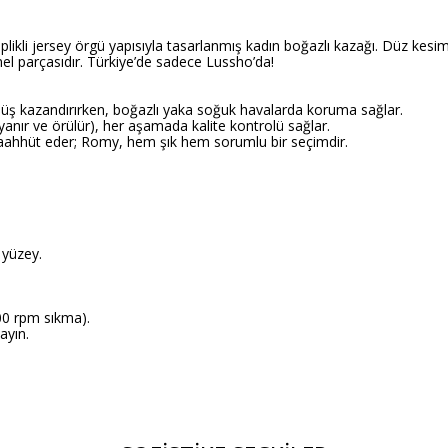
kli jersey örgü yapısıyla tasarlanmış kadın boğazlı kazağı. Düz kesim 
l parçasıdır. Türkiye’de sadece Lussho’da!
düşüş kazandırırken, boğazlı yaka soğuk havalarda koruma sağlar.
oyanır ve örülür), her aşamada kalite kontrolü sağlar.
 taahhüt eder; Romy, hem şık hem sorumlu bir seçimdir.
 yüzey.
00 rpm sıkma).
ayın.