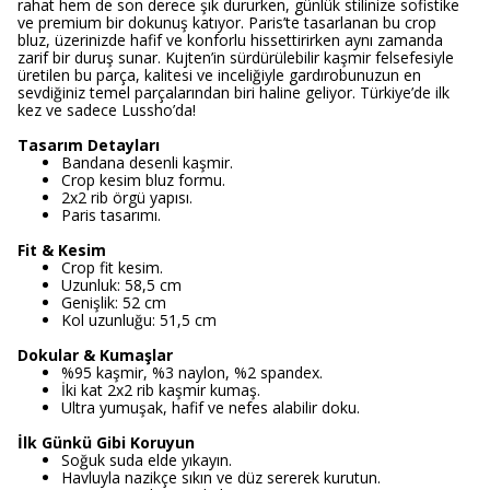
rahat hem de son derece şık dururken, günlük stilinize sofistike
ve premium bir dokunuş katıyor. Paris’te tasarlanan bu crop
bluz, üzerinizde hafif ve konforlu hissettirirken aynı zamanda
zarif bir duruş sunar. Kujten’in sürdürülebilir kaşmir felsefesiyle
üretilen bu parça, kalitesi ve inceliğiyle gardırobunuzun en
sevdiğiniz temel parçalarından biri haline geliyor. Türkiye’de ilk
kez ve sadece Lussho’da!
Tasarım Detayları
Bandana desenli kaşmir.
Crop kesim bluz formu.
2x2 rib örgü yapısı.
Paris tasarımı.
Fit & Kesim
Crop fit kesim.
Uzunluk: 58,5 cm
Genişlik: 52 cm
Kol uzunluğu: 51,5 cm
Dokular & Kumaşlar
%95 kaşmir, %3 naylon, %2 spandex.
İki kat 2x2 rib kaşmir kumaş.
Ultra yumuşak, hafif ve nefes alabilir doku.
İlk Günkü Gibi Koruyun
Soğuk suda elde yıkayın.
Havluyla nazikçe sıkın ve düz sererek kurutun.