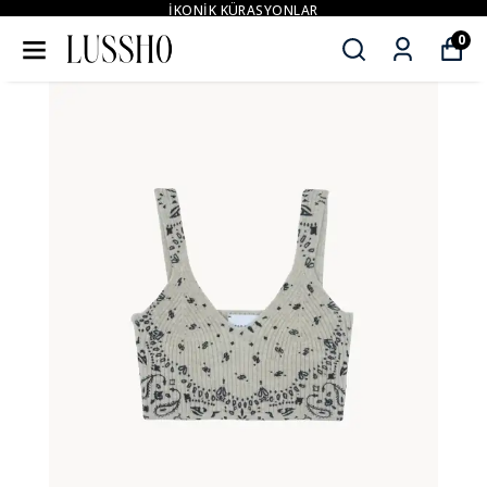
İKONİK KÜRASYONLAR
0