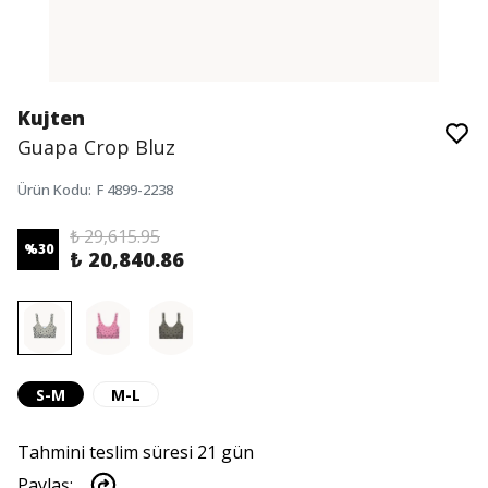
Kujten
Guapa Crop Bluz
Ürün Kodu
:
F 4899-2238
₺ 29,615.95
%
30
₺ 20,840.86
S-M
M-L
Tahmini teslim süresi 21 gün
Paylaş
: