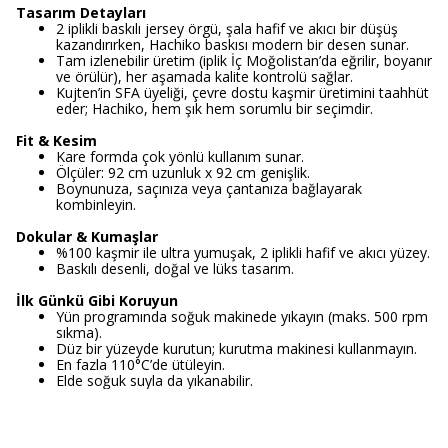
Tasarım Detayları
2 iplikli baskılı jersey örgü, şala hafif ve akıcı bir düşüş
kazandırırken, Hachiko baskısı modern bir desen sunar.
Tam izlenebilir üretim (iplik İç Moğolistan’da eğrilir, boyanır
ve örülür), her aşamada kalite kontrolü sağlar.
Kujten’in SFA üyeliği, çevre dostu kaşmir üretimini taahhüt
eder; Hachiko, hem şık hem sorumlu bir seçimdir.
Fit & Kesim
Kare formda çok yönlü kullanım sunar.
Ölçüler: 92 cm uzunluk x 92 cm genişlik.
Boynunuza, saçınıza veya çantanıza bağlayarak
kombinleyin.
Dokular & Kumaşlar
%100 kaşmir ile ultra yumuşak, 2 iplikli hafif ve akıcı yüzey.
Baskılı desenli, doğal ve lüks tasarım.
İlk Günkü Gibi Koruyun
Yün programında soğuk makinede yıkayın (maks. 500 rpm
sıkma).
Düz bir yüzeyde kurutun; kurutma makinesi kullanmayın.
En fazla 110°C’de ütüleyin.
Elde soğuk suyla da yıkanabilir.